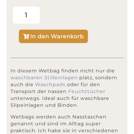
Wetbag Small Menge
In den Warenkorb
A
l
t
In diesem Wetbag finden nicht nur die
e
waschbaren Stilleinlagen
platz, sondern
r
auch die
Waschpads
oder für den
n
Transport der nassen
Feuchttücher
a
unterwegs. Ideal auch für waschbare
t
Slipeinlagen und Binden.
i
v
Wetbags werden auch Nasstaschen
e
genannt und sind im Alltag super
:
praktisch. Ich habe sie in verschiedenen