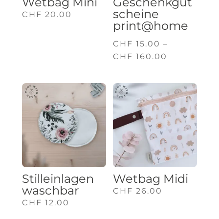
Wetbag Mini
Geschenkgut
scheine
CHF
20.00
print@home
CHF
15.00
–
Preisspann
CHF
160.00
CHF 15.00
bis
CHF 160.0
Stilleinlagen
Wetbag Midi
waschbar
CHF
26.00
CHF
12.00